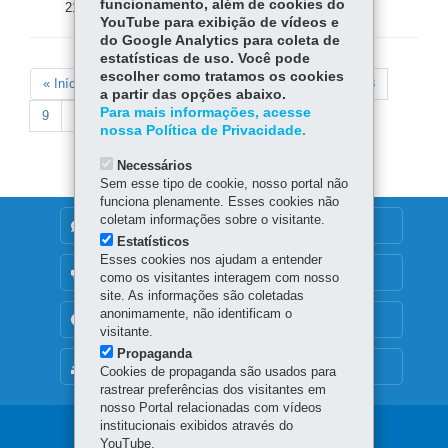
funcionamento, além de cookies do
21 jun 2024 - 09:28
YouTube para exibição de vídeos e
do Google Analytics para coleta de
estatísticas de uso. Você pode
Paginação
escolher como tratamos os cookies
Primeira
« Início
Página
‹‹
Page
1
Page
2
Page
3
Page
4
Página
5
Page
6
Page
7
Page
8
a partir das opções abaixo.
página
anterior
atual
Para mais informações, acesse
Page
9
Próxima
››
Última
Fim »
nossa Política de Privacidade.
página
página
Necessários
Sem esse tipo de cookie, nosso portal não
funciona plenamente. Esses cookies não
coletam informações sobre o visitante.
DENUNCIE CORRUPÇÃO
Estatísticos
Esses cookies nos ajudam a entender
OUVIDORIA
como os visitantes interagem com nosso
site. As informações são coletadas
anonimamente, não identificam o
TRANSPARÊNCIA INSTITUCIONAL
visitante.
Propaganda
MAPA DO SITE
Cookies de propaganda são usados para
rastrear preferências dos visitantes em
nosso Portal relacionadas com vídeos
institucionais exibidos através do
Navegação
YouTube.