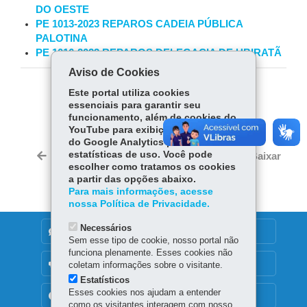
DO OESTE
PE 1013-2023 REPAROS CADEIA PÚBLICA
PALOTINA
PE 1016-2023 REPAROS DELEGACIA DE UBIRATÃ
Aviso de Cookies
Este portal utiliza cookies
COMPARTILHE:
essenciais para garantir seu
funcionamento, além de cookies do
Fa
W
YouTube para exibição de vídeos e
ce
ha
do Google Analytics para coleta de
Tw
bo
ts
estatísticas de uso. Você pode
Voltar
Início
Imprimir
Baixar
itt
escolher como tratamos os cookies
ok
Ap
er
a partir das opções abaixo.
p
Para mais informações, acesse
nossa Política de Privacidade.
Necessários
DENUNCIE CORRUPÇÃO
Sem esse tipo de cookie, nosso portal não
funciona plenamente. Esses cookies não
OUVIDORIA
coletam informações sobre o visitante.
Estatísticos
Esses cookies nos ajudam a entender
TRANSPARÊNCIA INSTITUCIONAL
como os visitantes interagem com nosso