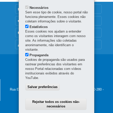
Necessários
DENUNCIE CORRUPÇÃO
Sem esse tipo de cookie, nosso portal não
funciona plenamente. Esses cookies não
OUVIDORIA
coletam informações sobre o visitante.
Estatísticos
Esses cookies nos ajudam a entender
TRANSPARÊNCIA INSTITUCIONAL
como os visitantes interagem com nosso
site. As informações são coletadas
MAPA DO SITE
anonimamente, não identificam o
visitante.
Propaganda
Cookies de propaganda são usados para
Navegação
rastrear preferências dos visitantes em
nosso Portal relacionadas com vídeos
principal
institucionais exibidos através do
YouTube.
SECRETARIA DAS CIDADES
Salvar preferências
Rua Eurípedes Garcez do Nascimento, 1195 - Ahú
-
80540-280
-
Curitiba
-
PR
MAPA
41 3250-7200
Rejeitar todos os cookies não-
necessários