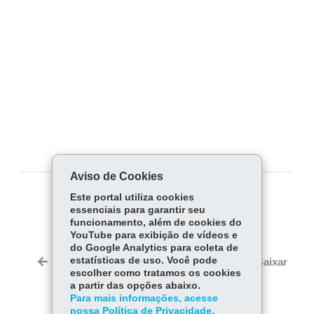
Aviso de Cookies
Este portal utiliza cookies
COMPARTILHE:
essenciais para garantir seu
funcionamento, além de cookies do
Fa
W
YouTube para exibição de vídeos e
ce
ha
do Google Analytics para coleta de
Tw
bo
ts
estatísticas de uso. Você pode
Voltar
Início
Imprimir
Baixar
itt
escolher como tratamos os cookies
ok
Ap
er
a partir das opções abaixo.
p
Para mais informações, acesse
nossa Política de Privacidade.