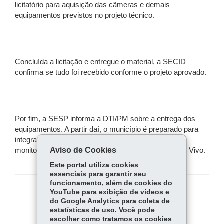
licitatório para aquisição das câmeras e demais
equipamentos previstos no projeto técnico.
Concluída a licitação e entregue o material, a SECID
confirma se tudo foi recebido conforme o projeto aprovado.
Por fim, a SESP informa a DTI/PM sobre a entrega dos
equipamentos. A partir daí, o município é preparado para
integrar suas câmeras ao sistema estadual de
Aviso de Cookies
monitoramento, passando a fazer parte da rede Olho Vivo.
Este portal utiliza cookies
essenciais para garantir seu
funcionamento, além de cookies do
YouTube para exibição de vídeos e
COMPARTILHE:
do Google Analytics para coleta de
estatísticas de uso. Você pode
Fa
W
escolher como tratamos os cookies