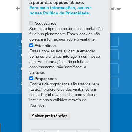
ce
ha
a partir das opções abaixo.
Tw
bo
ts
Para mais informações, acesse
Voltar
Início
Imprimir
Baixar
itt
nossa Política de Privacidade.
ok
Ap
er
p
Necessários
Sem esse tipo de cookie, nosso portal não
funciona plenamente. Esses cookies não
coletam informações sobre o visitante.
DENUNCIE CORRUPÇÃO
Estatísticos
Esses cookies nos ajudam a entender
OUVIDORIA
como os visitantes interagem com nosso
site. As informações são coletadas
anonimamente, não identificam o
TRANSPARÊNCIA INSTITUCIONAL
visitante.
Propaganda
MAPA DO SITE
Cookies de propaganda são usados para
rastrear preferências dos visitantes em
nosso Portal relacionadas com vídeos
institucionais exibidos através do
Navegação
YouTube.
principal
Salvar preferências
SECRETARIA DAS CIDADES