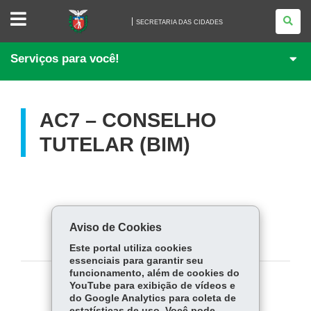
SECRETARIA
DAS
SECRETARIA DAS CIDADES
CIDADES
Serviços para você!
AC7 – CONSELHO
TUTELAR (BIM)
Aviso de Cookies
Este portal utiliza cookies
essenciais para garantir seu
funcionamento, além de cookies do
YouTube para exibição de vídeos e
COMPARTILHE:
do Google Analytics para coleta de
estatísticas de uso. Você pode