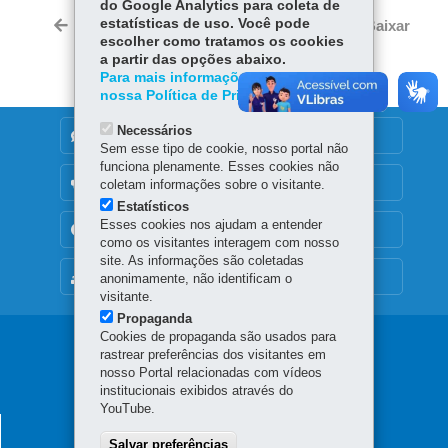
do Google Analytics para coleta de
Tw
bo
ts
estatísticas de uso. Você pode
Voltar
Início
Imprimir
Baixar
itt
escolher como tratamos os cookies
ok
Ap
er
a partir das opções abaixo.
p
Para mais informações, acesse
nossa Política de Privacidade.
Necessários
DENUNCIE CORRUPÇÃO
Sem esse tipo de cookie, nosso portal não
funciona plenamente. Esses cookies não
OUVIDORIA
coletam informações sobre o visitante.
Estatísticos
Esses cookies nos ajudam a entender
TRANSPARÊNCIA INSTITUCIONAL
como os visitantes interagem com nosso
site. As informações são coletadas
MAPA DO SITE
anonimamente, não identificam o
visitante.
Propaganda
Cookies de propaganda são usados para
Navegação
rastrear preferências dos visitantes em
nosso Portal relacionadas com vídeos
principal
institucionais exibidos através do
YouTube.
SECRETARIA DAS CIDADES
Salvar preferências