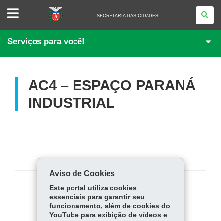
SECRETARIA
DAS
SECRETARIA DAS CIDADES
CIDADES
Serviços para você!
AC4 – ESPAÇO PARANÁ
INDUSTRIAL
Aviso de Cookies
Este portal utiliza cookies
COMPARTILHE:
essenciais para garantir seu
funcionamento, além de cookies do
Fa
W
YouTube para exibição de vídeos e
ce
ha