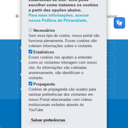
Fa
W
escolher como tratamos os cookies
ce
ha
a partir das opções abaixo.
Tw
bo
ts
Para mais informações, acesse
Voltar
Início
Imprimir
Baixar
itt
nossa Política de Privacidade.
ok
Ap
er
p
Necessários
Sem esse tipo de cookie, nosso portal não
funciona plenamente. Esses cookies não
coletam informações sobre o visitante.
DENUNCIE CORRUPÇÃO
Estatísticos
Esses cookies nos ajudam a entender
OUVIDORIA
como os visitantes interagem com nosso
site. As informações são coletadas
anonimamente, não identificam o
TRANSPARÊNCIA INSTITUCIONAL
visitante.
Propaganda
MAPA DO SITE
Cookies de propaganda são usados para
rastrear preferências dos visitantes em
nosso Portal relacionadas com vídeos
institucionais exibidos através do
Navegação
YouTube.
principal
Salvar preferências