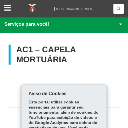
SECRETARIA
DAS
SECRETARIA DAS CIDADES
CIDADES
Serviços para você!
AC1 – CAPELA
MORTUÁRIA
Aviso de Cookies
Este portal utiliza cookies
essenciais para garantir seu
funcionamento, além de cookies do
YouTube para exibição de vídeos e
COMPARTILHE:
do Google Analytics para coleta de
estatísticas de uso. Você pode